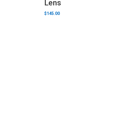
Lens
$
145.00
Carton Optical
Stay up to date.
Learn More
Carton Optical
Shop with confidence.