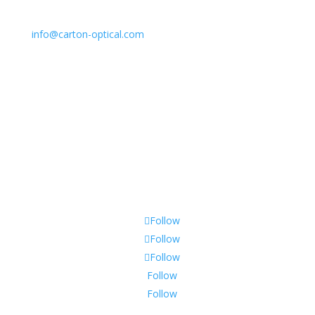
Email
info@carton-optical.com
Policy & Returns
Privacy Policy
Shipping & Warranty
Follow
Follow
Follow
Follow
Follow