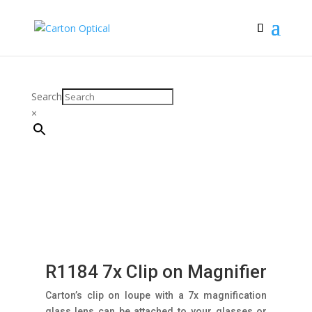
Search
×
R1184 7x Clip on Magnifier
Carton’s clip on loupe with a 7x magnification
glass lens can be attached to your glasses or