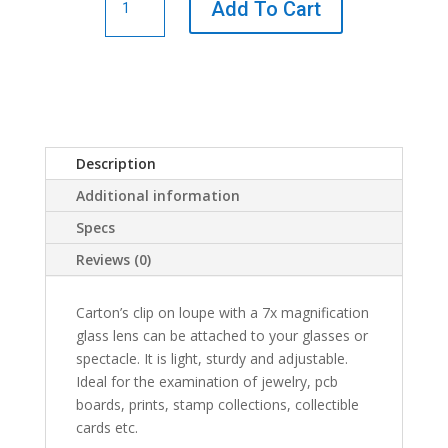
Add To Cart
7x
Clip
on
Magnifier
quantity
Description
Additional information
Specs
Reviews (0)
Carton’s clip on loupe with a 7x magnification
glass lens can be attached to your glasses or
spectacle. It is light, sturdy and adjustable.
Ideal for the examination of jewelry, pcb
boards, prints, stamp collections, collectible
cards etc.